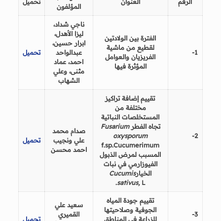
الرقم
العنوان
تحميل
المؤلفون
ناجي شداد،
ليزا الأهدل،
الفترة بين الولادتين
ابرار حسين،
لقطيع من ماشية
1-
عبدالواحد
تحميل
الفريزيان والعوامل
احمد، عماد
المؤثرة فيها
مثنى، وعلي
الشهاب
تقييم إضافة تراكيز
مختلفة من
المستخلصات النباتية
تجاه الفطر
Fusarium
صدام محمد
oxysporum
2-
علي ونجيب
تحميل
f.sp.Cucumerimum
احمد محسن
المسبب لمرض الذبول
الفيوزارمي في نبات
الخيار
Cucumis
sativus,
L.
تقييم جودة المياه
سعيد علي
الجوفية وصلاحيتها
3-
القميري
للزراعة في المناطق
تحميل