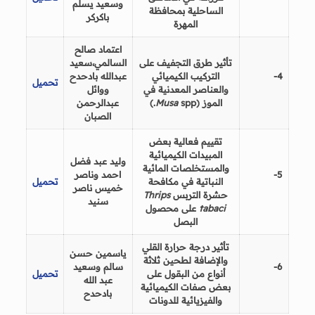
وسعيد يسلم
الساحلية بمحافظة
باكركر
المهرة
اعتماد صالح
تأثير طرق التجفيف على
السالمي،سعيد
4-
التركيب الكيميائي
عبدالله بادحدح
تحميل
والعناصر المعدنية في
ووائل
الموز (
spp.
Musa
)
عبدالرحمن
الصبان
تقييم فعالية بعض
المبيدات الكيميائية
وليد عبد فضل
والمستخلصات المائية
5-
احمد وناصر
النباتية في مكافحة
تحميل
خميس ناصر
حشرة التربس
Thrips
سنيد
tabaci
على محصول
البصل
تأثير درجة حرارة القلي
ياسمين حسن
والإضافة لطحين ثلاثة
6-
سالم وسعيد
أنواع من البقول على
تحميل
عبد الله
بعض صفات الكيميائية
بادحدح
والفيزيائية
للدونات