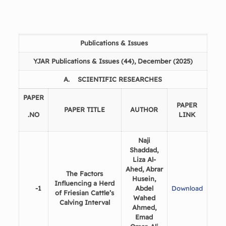
Publications & Issues
YJAR Publications & Issues (44), December (2025)
A.
SCIENTIFIC RESEARCHES
PAPER
PAPER
PAPER TITLE
AUTHOR
.
NO
LINK
Naji
Shaddad,
Liza Al-
Ahed, Abrar
The Factors
Husein,
Influencing a Herd
1-
Abdel
Download
of Friesian Cattle’s
Wahed
Calving Interval
Ahmed,
Emad