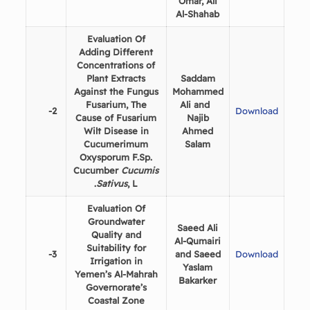
Omar, Ali
Al-Shahab
Evaluation Of
Adding Different
Concentrations of
Plant Extracts
Saddam
Against the Fungus
Mohammed
Fusarium, The
Ali and
2-
Download
Cause of Fusarium
Najib
Wilt Disease in
Ahmed
Cucumerimum
Salam
Oxysporum F.Sp.
Cucumber
Cucumis
Sativus
, L.
Evaluation Of
Groundwater
Saeed Ali
Quality and
Al-Qumairi
Suitability for
3-
and Saeed
Download
Irrigation in
Yaslam
Yemen’s Al-Mahrah
Bakarker
Governorate’s
Coastal Zone