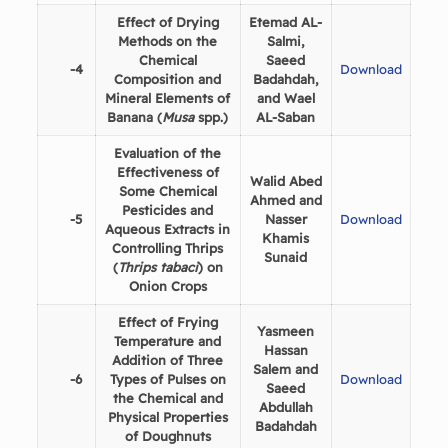
Effect of Drying
Etemad AL-
Methods on the
Salmi,
Chemical
Saeed
4-
Download
Composition and
Badahdah,
Mineral Elements of
and Wael
Banana (
Musa
spp.)
AL-Saban
Evaluation of the
Effectiveness of
Walid Abed
Some Chemical
Ahmed and
Pesticides and
5-
Nasser
Download
Aqueous Extracts in
Khamis
Controlling Thrips
Sunaid
(
Thrips
tabaci
) on
Onion Crops
Effect of Frying
Yasmeen
Temperature and
Hassan
Addition of Three
Salem and
6-
Types of Pulses on
Download
Saeed
the Chemical and
Abdullah
Physical Properties
Badahdah
of Doughnuts